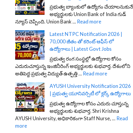
ప్రభుత్వ బ్యాంకులో ఉద్యోగం చేయాలనుకునే
అభ్యర్థులకు Union Bank of India గుడ్
న్యూస్ చెప్పింది. Union Bank ...
Read more
Latest NTPC Notification 2026 |
70,000 జీతం తో కరెంట్ ఆఫీస్ లో
ఉద్యోగాలు | Latest Govt Jobs
ప్రభుత్వ రంగ సంస్థల్లో ఉద్యోగాల కోసం
ఎదురుచూస్తున్న ఇంజినీరింగ్ అభ్యర్థులకు శుభవార్త. దేశంలోని
అతిపెద్ద ప్రభుత్వ విద్యుత్ ఉత్పత్తి ...
Read more
AYUSH University Notification 2026
| ప్రభుత్వ యూనివర్సిటీ లో క్లర్క్ ఉద్యోగాలు
ప్రభుత్వ ఉద్యోగాల కోసం ఎదురు చూస్తున్న
అభ్యర్థులకు శుభవార్త. Shri Krishna
AYUSH University, అధికారికంగా Staff Nurse, ...
Read
more