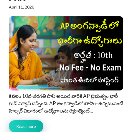
April 11, 2026
కేవలం 10వ తరగతి పాస్ అయిన వారికి AP ప్రభుత్వం భారీ
గుడ్ న్యూస్ చెప్పింది. AP అంగన్వాడీలో ఖాళీగా ఉన్నటువంటి
హెల్పర్ విభాగంలో ఉద్యోగాలను రిక్రూట్మెంట్...
Read more