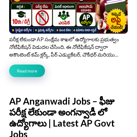
పరీక్ష లేకుండా AP సంక్షేమ శాఖలో ఉద్యోగాలకు ప్రభుత్వం
నోటిఫికేషన్ విడుదల చేసింది. ఈ నోటిఫికేషన్ ద్వారా
అకౌంటెంట్ కమ్ క్లర్క్, పీర్ ఎడ్యుకేటర్, చౌకిధర్ మరియు...
Read more
AP Anganwadi Jobs – ఫీజు
పరీక్ష లేకుండా అంగన్వాడీ లో
ఉద్యోగాలు | Latest AP Govt
Jobs